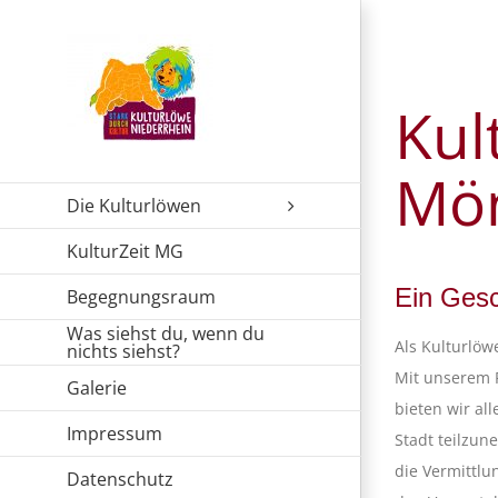
Zum
Inhalt
springen
Kul
Mö
Die Kulturlöwen
KulturZeit MG
Ein Gesc
Begegnungsraum
Was siehst du, wenn du
Als Kulturlöw
nichts siehst?
Mit unserem P
Galerie
bieten wir al
Impressum
Stadt teilzun
die Vermittlu
Datenschutz