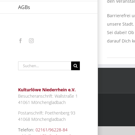
den Veranstal
AGBs
Barrierefrei 
unsere Stadt.
Sei dabei! Ob
darauf Dich 
Facebook
Instagram
Suche
nach:
Kulturlöwe Niederrhein e.V.
Besucheranschrift: Wallstraße 1
41061 Mönchengladbach
Postanschrift: Poethenberg 93
41068 Mönchengladbach
Telefon:
02161/96228-84