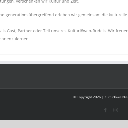
tungen, verschenken wir Kultur und Zeit.
und generationsübergreifend erleben wir gemeinsam die kulturelle V
 als Gast, Partner oder Teil unseres Kulturlöwen-Rudels. Wir freue
kennenzulernen.
© Copyright
2026 | Kulturlöwe Nie
Facebook
Insta